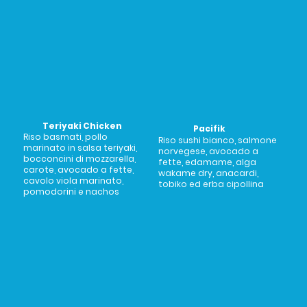
Teriyaki Chicken
Pacifik
Riso basmati, pollo
Riso sushi bianco, salmone
marinato in salsa teriyaki,
norvegese, avocado a
bocconcini di mozzarella,
fette, edamame, alga
carote, avocado a fette,
wakame dry, anacardi,
cavolo viola marinato,
tobiko ed erba cipollina
pomodorini e nachos