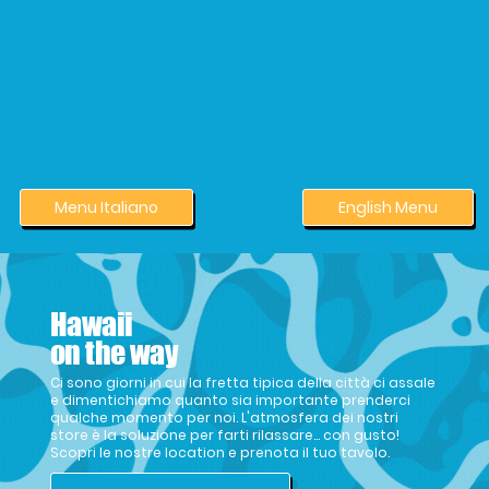
Menu Italiano
English Menu
Hawaii
on the way
Ci sono giorni in cui la fretta tipica della città ci assale
e dimentichiamo quanto sia importante prenderci
qualche momento per noi. L'atmosfera dei nostri
store è la soluzione per farti rilassare… con gusto!
Scopri le nostre location e prenota il tuo tavolo.