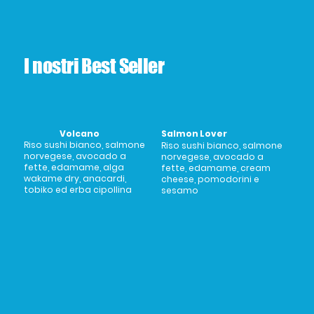
I nostri Best Seller
Salmon Lover
Volcano
Riso sushi bianco, salmone
Riso sushi bianco, salmone
norvegese, avocado a
norvegese, avocado a
fette, edamame, alga
fette, edamame, cream
wakame dry, anacardi,
cheese, pomodorini e
tobiko ed erba cipollina
sesamo